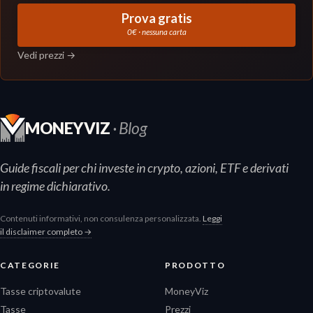
Prova gratis
0€ · nessuna carta
Vedi prezzi →
MONEYVIZ
· Blog
Guide fiscali per chi investe in crypto, azioni, ETF e derivati
in regime dichiarativo.
Contenuti informativi, non consulenza personalizzata.
Leggi
il disclaimer completo →
CATEGORIE
PRODOTTO
Tasse criptovalute
MoneyViz
Tasse
Prezzi